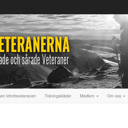
gen Idrottsveteranen
Träningskläder
Medlem
Om oss