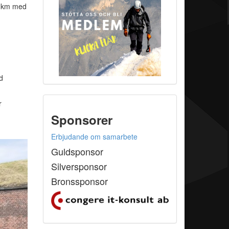
30 km med
d
r
Sponsorer
Erbjudande om samarbete
Guldsponsor
Silversponsor
Bronssponsor